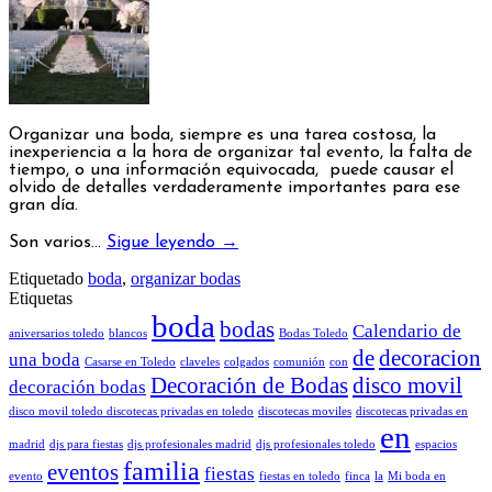
Organizar una boda, siempre es una tarea costosa, la
inexperiencia a la hora de organizar tal evento, la falta de
tiempo, o una información equivocada, puede causar el
olvido de detalles verdaderamente importantes para ese
gran día.
Son varios…
Sigue leyendo
→
Etiquetado
boda
,
organizar bodas
Etiquetas
boda
bodas
Calendario de
aniversarios toledo
blancos
Bodas Toledo
de
decoracion
una boda
Casarse en Toledo
claveles
colgados
comunión
con
Decoración de Bodas
disco movil
decoración bodas
disco movil toledo discotecas privadas en toledo
discotecas moviles
discotecas privadas en
en
madrid
djs para fiestas
djs profesionales madrid
djs profesionales toledo
espacios
familia
eventos
fiestas
evento
fiestas en toledo
finca
la
Mi boda en