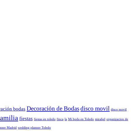
Decoración de Bodas
disco movil
ración bodas
disco movil
familia
fiestas
fiestas en toledo
finca
la
Mi boda en Toledo
mirabel
organizacion de
nner Madrid
wedding planner Toledo