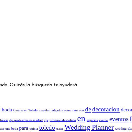
ndo. Quizás la búsqueda te ayudará.
de
decoracion
a boda
deco
Casarse en Toledo
claveles
colgados
comunión
con
en
eventos
fiestas
djs profesionales madrid
djs profesionales toledo
espacios
evento
Wedding Planner
toledo
para
zar una boda
quinta
tratar
wedding pla