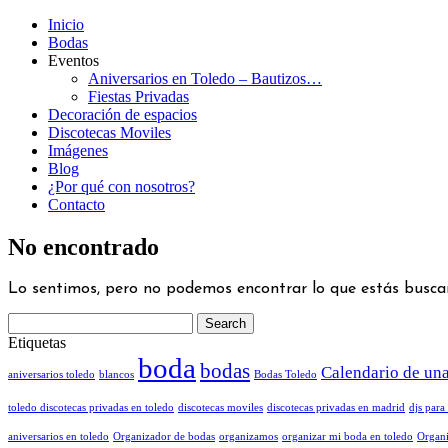
Inicio
Bodas
Eventos
Aniversarios en Toledo – Bautizos…
Fiestas Privadas
Decoración de espacios
Discotecas Moviles
Imágenes
Blog
¿Por qué con nosotros?
Contacto
No encontrado
Lo sentimos, pero no podemos encontrar lo que estás busca
Etiquetas
boda
bodas
Calendario de un
aniversarios toledo
blancos
Bodas Toledo
toledo discotecas privadas en toledo
discotecas moviles
discotecas privadas en madrid
djs para 
aniversarios en toledo
Organizador de bodas
organizamos
organizar mi boda en toledo
Organi