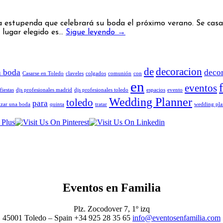
a estupenda que celebrará su boda el próximo verano. Se casa
 lugar elegido es…
Sigue leyendo
→
de
decoracion
a boda
deco
Casarse en Toledo
claveles
colgados
comunión
con
en
eventos
fiestas
djs profesionales madrid
djs profesionales toledo
espacios
evento
Wedding Planner
toledo
para
zar una boda
quinta
tratar
wedding pla
Eventos en Familia
Plz. Zocodover 7, 1º izq
45001 Toledo – Spain +34 925 28 35 65
info@eventosenfamilia.com