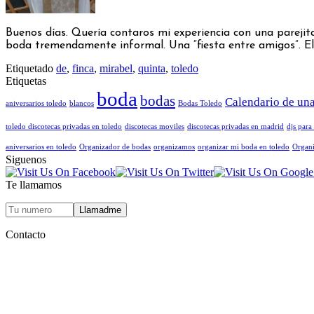
Buenos días. Quería contaros mi experiencia con una parejit
boda tremendamente informal. Una “fiesta entre amigos”. El
Etiquetado
de
,
finca
,
mirabel
,
quinta
,
toledo
Etiquetas
boda
bodas
Calendario de un
aniversarios toledo
blancos
Bodas Toledo
toledo discotecas privadas en toledo
discotecas moviles
discotecas privadas en madrid
djs para 
aniversarios en toledo
Organizador de bodas
organizamos
organizar mi boda en toledo
Organi
Siguenos
Te llamamos
Contacto