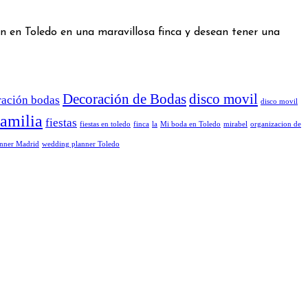
n en Toledo en una maravillosa finca y desean tener una
Decoración de Bodas
disco movil
ración bodas
disco movil
familia
fiestas
fiestas en toledo
finca
la
Mi boda en Toledo
mirabel
organizacion de
nner Madrid
wedding planner Toledo