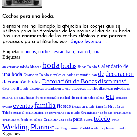
Coches para una boda.
Siempre me ha llamado la atención los coches que se
utilizan para los traslados de los novios el día de su boda.
Soy una enamorada de los coches clásicos y me parecen
preciosos para utilizarlos ese…
Sigue leyendo
→
Etiquetado
bodas
,
coches
,
escarabajo
,
madrid
,
para
Etiquetas
boda
bodas
Calendario de
aniversarios toledo
blancos
Bodas Toledo
de
decoracion
una boda
Casarse en Toledo
claveles
colgados
comunión
con
Decoración de Bodas
disco movil
decoración bodas
disco movil toledo discotecas privadas en toledo
discotecas moviles
discotecas privadas en
en
madrid
djs para fiestas
djs profesionales madrid
djs profesionales toledo
espacios
familia
eventos
fiestas
evento
fiestas en toledo
finca
la
Mi boda en
Toledo
mirabel
organizacion de aniversarios en toledo
Organizador de bodas
organizamos
toledo
para
organizar mi boda en toledo
Organizar una boda
quinta
tratar
Wedding Planner
wedding planner Madrid
wedding planner Toledo
Siguenos