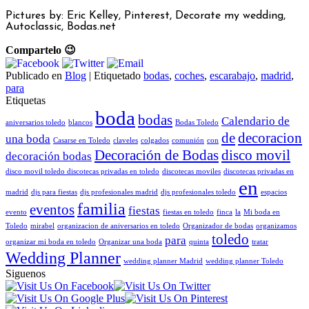
Pictures by: Eric Kelley, Pinterest, Decorate my wedding,
Autoclassic, Bodas.net
Compartelo 😉
Publicado en
Blog
|
Etiquetado
bodas
,
coches
,
escarabajo
,
madrid
,
para
Etiquetas
boda
bodas
Calendario de
aniversarios toledo
blancos
Bodas Toledo
de
decoracion
una boda
Casarse en Toledo
claveles
colgados
comunión
con
Decoración de Bodas
disco movil
decoración bodas
disco movil toledo discotecas privadas en toledo
discotecas moviles
discotecas privadas en
en
madrid
djs para fiestas
djs profesionales madrid
djs profesionales toledo
espacios
familia
eventos
fiestas
evento
fiestas en toledo
finca
la
Mi boda en
Toledo
mirabel
organizacion de aniversarios en toledo
Organizador de bodas
organizamos
toledo
para
organizar mi boda en toledo
Organizar una boda
quinta
tratar
Wedding Planner
wedding planner Madrid
wedding planner Toledo
Siguenos