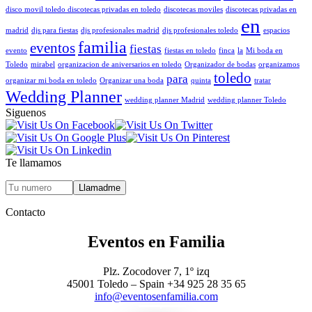
disco movil toledo discotecas privadas en toledo
discotecas moviles
discotecas privadas en
en
madrid
djs para fiestas
djs profesionales madrid
djs profesionales toledo
espacios
familia
eventos
fiestas
evento
fiestas en toledo
finca
la
Mi boda en
Toledo
mirabel
organizacion de aniversarios en toledo
Organizador de bodas
organizamos
toledo
para
organizar mi boda en toledo
Organizar una boda
quinta
tratar
Wedding Planner
wedding planner Madrid
wedding planner Toledo
Siguenos
Te llamamos
Contacto
Eventos en Familia
Plz. Zocodover 7, 1º izq
45001 Toledo – Spain +34 925 28 35 65
info@eventosenfamilia.com