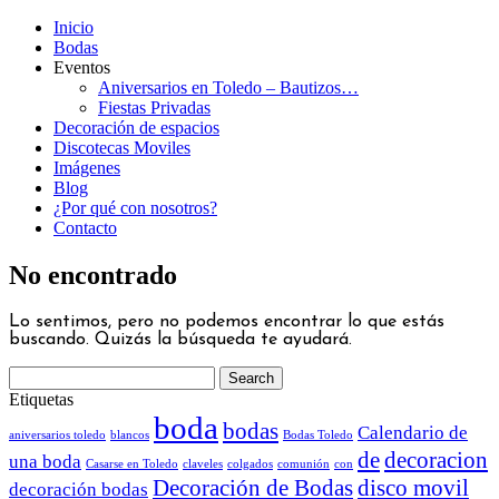
Inicio
Bodas
Eventos
Aniversarios en Toledo – Bautizos…
Fiestas Privadas
Decoración de espacios
Discotecas Moviles
Imágenes
Blog
¿Por qué con nosotros?
Contacto
No encontrado
Lo sentimos, pero no podemos encontrar lo que estás
buscando. Quizás la búsqueda te ayudará.
Etiquetas
boda
bodas
Calendario de
aniversarios toledo
blancos
Bodas Toledo
de
decoracion
una boda
Casarse en Toledo
claveles
colgados
comunión
con
Decoración de Bodas
disco movil
decoración bodas