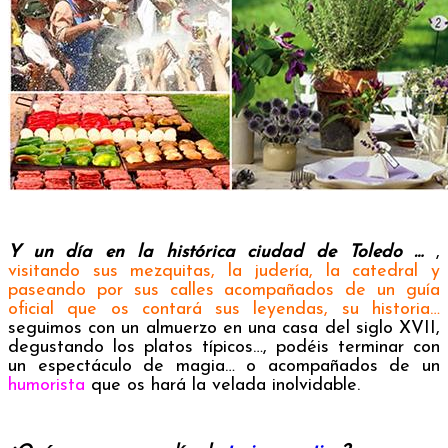
Y un día en la histórica ciudad de Toledo …
,
visitando sus mezquitas, la judería, la catedral y
paseando por sus calles acompañados de un guía
oficial que os contará sus leyendas, su historia…
seguimos con un almuerzo en una casa del siglo XVII,
degustando los platos típicos…, podéis terminar con
un espectáculo de magia… o acompañados de un
humorista
que os hará la velada inolvidable.