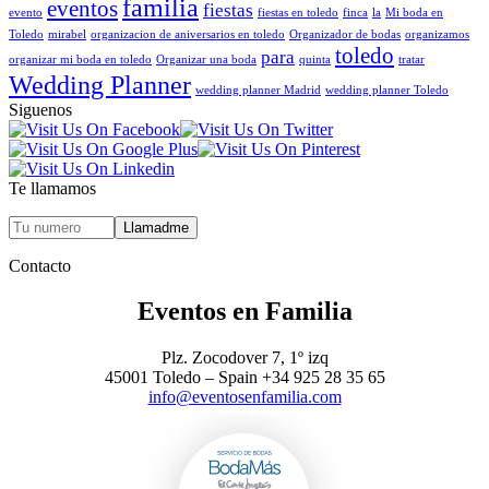
familia
eventos
fiestas
evento
fiestas en toledo
finca
la
Mi boda en
Toledo
mirabel
organizacion de aniversarios en toledo
Organizador de bodas
organizamos
toledo
para
organizar mi boda en toledo
Organizar una boda
quinta
tratar
Wedding Planner
wedding planner Madrid
wedding planner Toledo
Siguenos
Te llamamos
Contacto
Eventos en Familia
Plz. Zocodover 7, 1º izq
45001 Toledo – Spain +34 925 28 35 65
info@eventosenfamilia.com