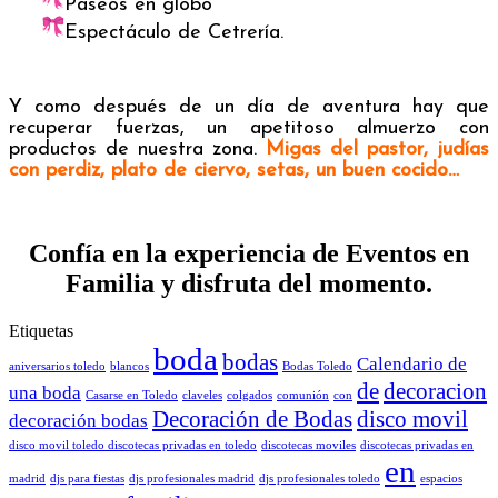
Paseos en globo
Espectáculo de Cetrería.
Y como después de un día de aventura hay que
recuperar fuerzas, un apetitoso almuerzo con
productos de nuestra zona.
Migas del pastor, judías
con perdiz, plato de ciervo, setas, un buen cocido…
Confía en la experiencia de Eventos en
Familia y disfruta del momento.
Etiquetas
boda
bodas
Calendario de
aniversarios toledo
blancos
Bodas Toledo
de
decoracion
una boda
Casarse en Toledo
claveles
colgados
comunión
con
Decoración de Bodas
disco movil
decoración bodas
disco movil toledo discotecas privadas en toledo
discotecas moviles
discotecas privadas en
en
madrid
djs para fiestas
djs profesionales madrid
djs profesionales toledo
espacios