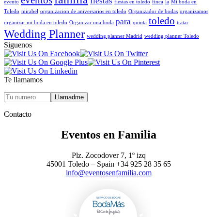
eventos
fiestas
evento
fiestas en toledo
finca
la
Mi boda en
Toledo
mirabel
organizacion de aniversarios en toledo
Organizador de bodas
organizamos
toledo
para
organizar mi boda en toledo
Organizar una boda
quinta
tratar
Wedding Planner
wedding planner Madrid
wedding planner Toledo
Siguenos
Te llamamos
Contacto
Eventos en Familia
Plz. Zocodover 7, 1º izq
45001 Toledo – Spain +34 925 28 35 65
info@eventosenfamilia.com