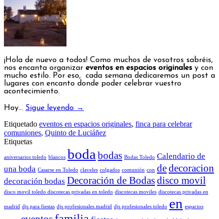
¡Hola de nuevo a todos! Como muchos de vosotros sabréis,
nos encanta organizar
eventos en espacios originales
y con
mucho estilo. Por eso, cada semana dedicaremos un post a
lugares con encanto donde poder celebrar vuestro
acontecimiento.
Hoy…
Sigue leyendo
→
Etiquetado
eventos en espacios originales
,
finca para celebrar
comuniones
,
Quinto de Luciáñez
Etiquetas
boda
bodas
Calendario de
aniversarios toledo
blancos
Bodas Toledo
de
decoracion
una boda
Casarse en Toledo
claveles
colgados
comunión
con
Decoración de Bodas
disco movil
decoración bodas
disco movil toledo discotecas privadas en toledo
discotecas moviles
discotecas privadas en
en
madrid
djs para fiestas
djs profesionales madrid
djs profesionales toledo
espacios
familia