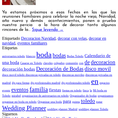
Ya estamos próximos a esas fechas en las que las
reuniones familiares para celebrar la noche vieja, Navidad,
año nuevo y demás acontecimientos, ponen a prueba
nuestra pericia a la hora de decorar tanto algunos
rincones de la…
Sigue leyendo
→
Etiquetado
Decoracion Navidad
,
decorar con velas
,
decorar en
navidad
,
eventos familiares
Etiquetas
boda
bodas
Calendario de
aniversarios toledo
blancos
Bodas Toledo
de
decoracion
una boda
Casarse en Toledo
claveles
colgados
comunión
con
Decoración de Bodas
disco movil
decoración bodas
disco movil toledo discotecas privadas en toledo
discotecas moviles
discotecas privadas en
en
madrid
djs para fiestas
djs profesionales madrid
djs profesionales toledo
espacios
familia
eventos
fiestas
evento
fiestas en toledo
finca
la
Mi boda en
Toledo
mirabel
organizacion de aniversarios en toledo
Organizador de bodas
organizamos
toledo
para
organizar mi boda en toledo
Organizar una boda
quinta
tratar
Wedding Planner
wedding planner Madrid
wedding planner Toledo
Siguenos