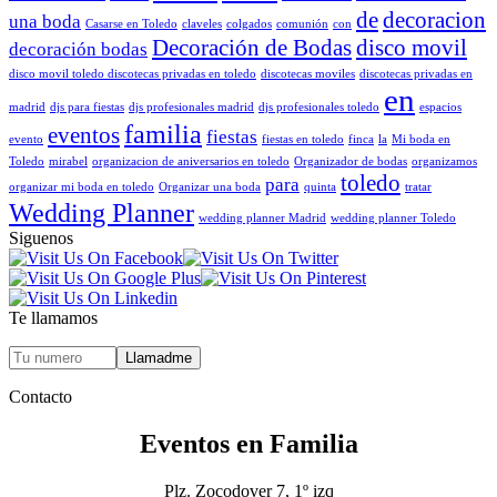
de
decoracion
una boda
Casarse en Toledo
claveles
colgados
comunión
con
Decoración de Bodas
disco movil
decoración bodas
disco movil toledo discotecas privadas en toledo
discotecas moviles
discotecas privadas en
en
madrid
djs para fiestas
djs profesionales madrid
djs profesionales toledo
espacios
familia
eventos
fiestas
evento
fiestas en toledo
finca
la
Mi boda en
Toledo
mirabel
organizacion de aniversarios en toledo
Organizador de bodas
organizamos
toledo
para
organizar mi boda en toledo
Organizar una boda
quinta
tratar
Wedding Planner
wedding planner Madrid
wedding planner Toledo
Siguenos
Te llamamos
Contacto
Eventos en Familia
Plz. Zocodover 7, 1º izq