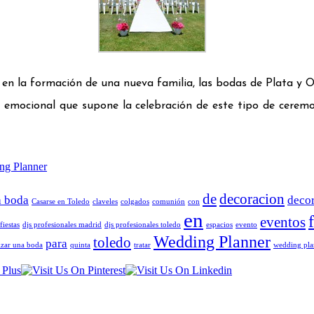
en la formación de una nueva familia, las bodas de Plata y Or
ia emocional que supone la celebración de este tipo de cere
ng Planner
de
decoracion
a boda
deco
Casarse en Toledo
claveles
colgados
comunión
con
en
eventos
fiestas
djs profesionales madrid
djs profesionales toledo
espacios
evento
Wedding Planner
toledo
para
zar una boda
quinta
tratar
wedding pla