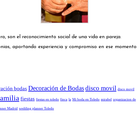
o, son el reconocimiento social de una vida en pareja.
monias, aportando experiencia y compromiso en ese momento
Decoración de Bodas
disco movil
ración bodas
disco movil
familia
fiestas
fiestas en toledo
finca
la
Mi boda en Toledo
mirabel
organizacion de
nner Madrid
wedding planner Toledo