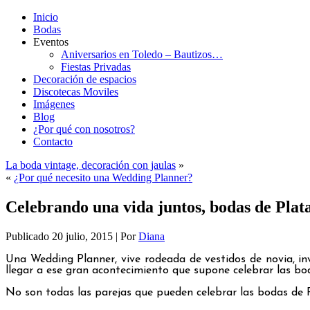
Inicio
Bodas
Eventos
Aniversarios en Toledo – Bautizos…
Fiestas Privadas
Decoración de espacios
Discotecas Moviles
Imágenes
Blog
¿Por qué con nosotros?
Contacto
La boda vintage, decoración con jaulas
»
«
¿Por qué necesito una Wedding Planner?
Celebrando una vida juntos, bodas de Plat
Publicado
20 julio, 2015
|
Por
Diana
Una Wedding Planner, vive rodeada de vestidos de novia, invit
llegar a ese gran acontecimiento que supone celebrar las bo
No son todas las parejas que pueden celebrar las bodas de P