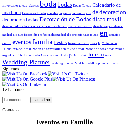
boda
bodas
Calendario de
aniversarios toledo
blancos
Bodas Toledo
de
decoracion
una boda
Casarse en Toledo
claveles
colgados
comunión
con
Decoración de Bodas
disco movil
decoración bodas
disco movil toledo discotecas privadas en toledo
discotecas moviles
discotecas privadas en
en
madrid
djs para fiestas
djs profesionales madrid
djs profesionales toledo
espacios
familia
eventos
fiestas
evento
fiestas en toledo
finca
la
Mi boda en
Toledo
mirabel
organizacion de aniversarios en toledo
Organizador de bodas
organizamos
toledo
para
organizar mi boda en toledo
Organizar una boda
quinta
tratar
Wedding Planner
wedding planner Madrid
wedding planner Toledo
Siguenos
Te llamamos
Contacto
Eventos en Familia