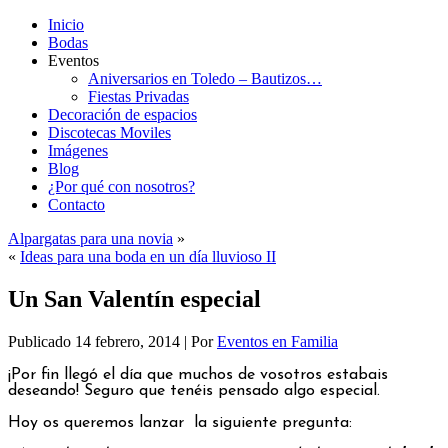
Inicio
Bodas
Eventos
Aniversarios en Toledo – Bautizos…
Fiestas Privadas
Decoración de espacios
Discotecas Moviles
Imágenes
Blog
¿Por qué con nosotros?
Contacto
Alpargatas para una novia
»
«
Ideas para una boda en un día lluvioso II
Un San Valentín especial
Publicado
14 febrero, 2014
|
Por
Eventos en Familia
¡Por fin llegó el día que muchos de vosotros estabais
deseando! Seguro que tenéis pensado algo especial.
Hoy os queremos lanzar la siguiente pregunta: