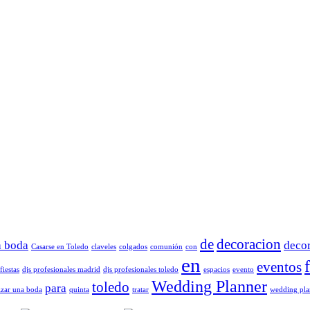
de
decoracion
a boda
deco
Casarse en Toledo
claveles
colgados
comunión
con
en
eventos
fiestas
djs profesionales madrid
djs profesionales toledo
espacios
evento
Wedding Planner
toledo
para
zar una boda
quinta
tratar
wedding pla