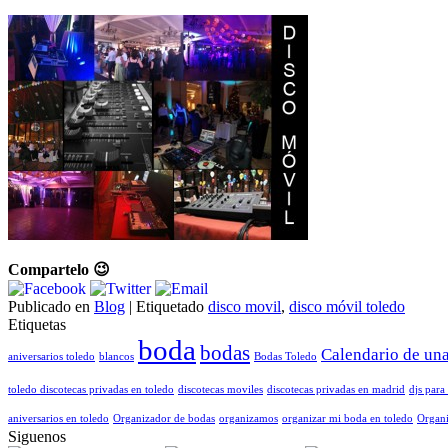
Compartelo 😉
Publicado en
Blog
|
Etiquetado
disco movil
,
disco móvil toledo
Etiquetas
boda
bodas
Calendario de un
aniversarios toledo
blancos
Bodas Toledo
toledo discotecas privadas en toledo
discotecas moviles
discotecas privadas en madrid
djs para 
aniversarios en toledo
Organizador de bodas
organizamos
organizar mi boda en toledo
Organi
Siguenos