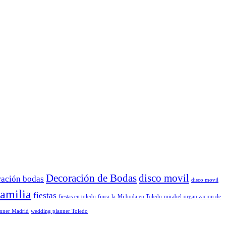
Decoración de Bodas
disco movil
ración bodas
disco movil
familia
fiestas
fiestas en toledo
finca
la
Mi boda en Toledo
mirabel
organizacion de
nner Madrid
wedding planner Toledo