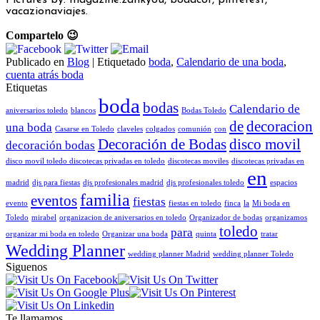
vacazionaviajes.
Compartelo 😉
Publicado en
Blog
|
Etiquetado
boda
,
Calendario de una boda
,
cuenta atrás boda
Etiquetas
boda
bodas
Calendario de
aniversarios toledo
blancos
Bodas Toledo
de
decoracion
una boda
Casarse en Toledo
claveles
colgados
comunión
con
Decoración de Bodas
disco movil
decoración bodas
disco movil toledo discotecas privadas en toledo
discotecas moviles
discotecas privadas en
en
madrid
djs para fiestas
djs profesionales madrid
djs profesionales toledo
espacios
familia
eventos
fiestas
evento
fiestas en toledo
finca
la
Mi boda en
Toledo
mirabel
organizacion de aniversarios en toledo
Organizador de bodas
organizamos
toledo
para
organizar mi boda en toledo
Organizar una boda
quinta
tratar
Wedding Planner
wedding planner Madrid
wedding planner Toledo
Siguenos
Te llamamos